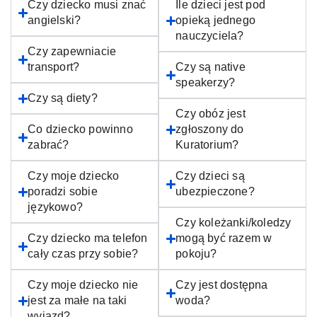
Czy dziecko musi znać
Ile dzieci jest pod
angielski?
opieką jednego
nauczyciela?
Czy zapewniacie
transport?
Czy są native
speakerzy?
Czy są diety?
Czy obóz jest
Co dziecko powinno
zgłoszony do
zabrać?
Kuratorium?
Czy moje dziecko
Czy dzieci są
poradzi sobie
ubezpieczone?
językowo?
Czy koleżanki/koledzy
Czy dziecko ma telefon
mogą być razem w
cały czas przy sobie?
pokoju?
Czy moje dziecko nie
Czy jest dostępna
jest za małe na taki
woda?
wyjazd?