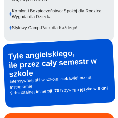
Komfort i Bezpieczeństwo: Spokój dla Rodzica,
Wygoda dla Dziecka
Stylowy Camp-Pack dla Każdego!
Tyle angielskiego,
ile przez cały semestr w
szkole
Intensywniej niż w szkole, ciekawiej niż na
Instagramie.
.
9 dni
żywego języka w
70 h
9 dni totalnej immersji.