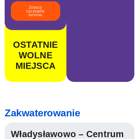
Zobacz
szczegóły
turnusu
OSTATNIE
WOLNE
MIEJSCA
Zakwaterowanie
Władysławowo – Centrum