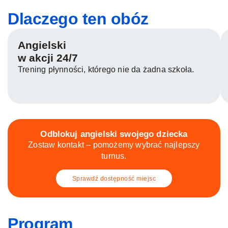
Dlaczego ten obóz
Angielski
w akcji 24/7
Trening płynności, którego nie da żadna szkoła.
Odblokuj angielski swojego dziecka
Zostaw kontakt – pomożemy wybrać najlepszy
turnus.
Sprawdź dostępność miejsc
Program