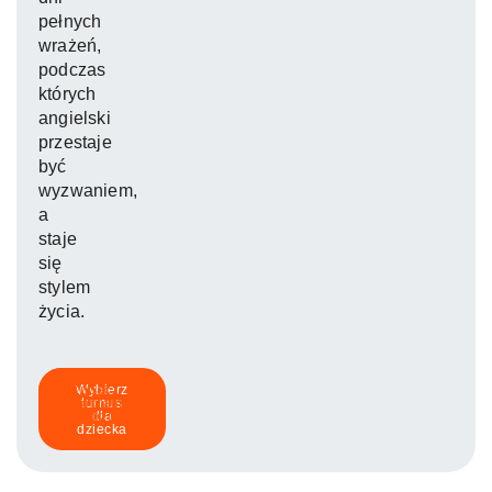
pełnych
wrażeń,
podczas
których
angielski
przestaje
być
wyzwaniem,
a
staje
się
stylem
życia.
Zobacz
Wybierz
program
turnus
obozu
dla
dziecka