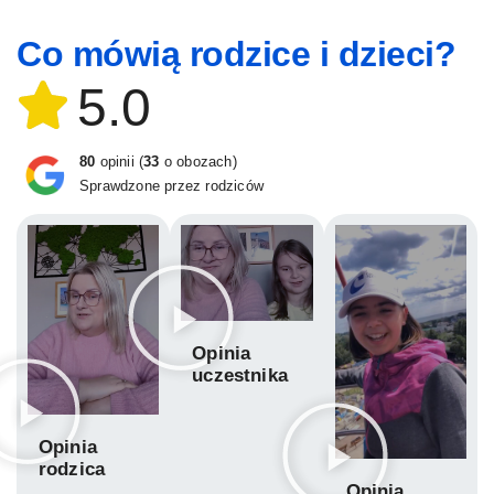
Co mówią rodzice i dzieci?
5.0
80
opinii (
33
o obozach)
Sprawdzone przez rodziców
Opinia
uczestnika
Opinia
rodzica
Opinia