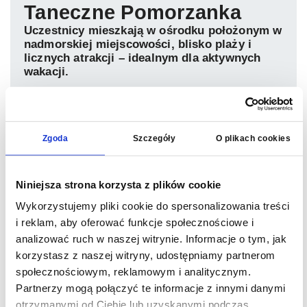
Taneczne Pomorzanka
Uczestnicy mieszkają w ośrodku położonym w
nadmorskiej miejscowości, blisko plaży i
licznych atrakcji – idealnym dla aktywnych
wakacji.
Ośrodek, w którym mieszkają uczestnicy obozu
Komfortowy pokój uczestników
Przestrzeń do odpoczynku i wspólnego czasu
Nowoczesna sala do zajęć i aktywności
Basen dostępny dla uczestników
Zakwaterowanie odbywa się w komfortowym
ośrodku przystosowanym do pobytów dzieci i
młodzieży. Lokalizacja sprzyja aktywnemu
wypoczynkowi oraz korzystaniu z uroków
Zgoda
Szczegóły
O plikach cookies
nadmorskiego kurortu.
komfortowe pokoje dla uczestników
przestrzenie wspólne do integracji
Niniejsza strona korzysta z plików cookie
blisko plaży i atrakcji
Wykorzystujemy pliki cookie do spersonalizowania treści
bezpieczna lokalizacja w nadmorskim kurorcie
i reklam, aby oferować funkcje społecznościowe i
idealne miejsce dla aktywnych dzieci
analizować ruch w naszej witrynie. Informacje o tym, jak
Zobacz, gdzie będą mieszkać dzieci
korzystasz z naszej witryny, udostępniamy partnerom
społecznościowym, reklamowym i analitycznym.
Partnerzy mogą połączyć te informacje z innymi danymi
otrzymanymi od Ciebie lub uzyskanymi podczas