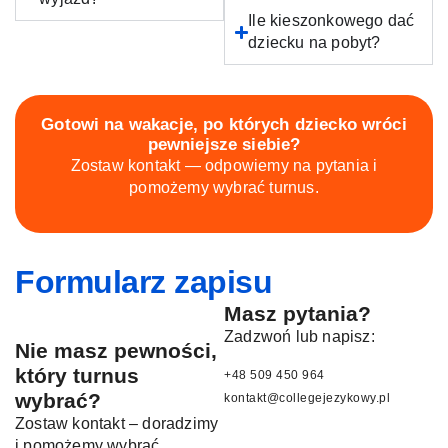
Ile kieszonkowego dać
dziecku na pobyt?
Gotowi na wakacje, po których dziecko wróci
pewniejsze siebie?
Zostaw kontakt — odpowiemy na pytania i
pomożemy wybrać turnus.
Formularz zapisu
Masz pytania?
Zadzwoń lub napisz:
Nie masz pewności,
który turnus
+48 509 450 964
wybrać?
kontakt@collegejezykowy.pl
Zostaw kontakt – doradzimy
i pomożemy wybrać