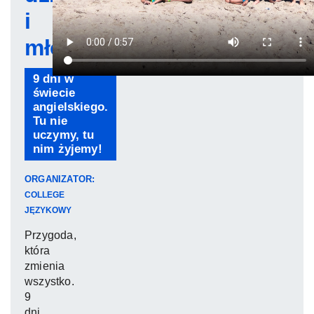
i
młodzieży
9 dni w
świecie
angielskiego.
Tu nie
uczymy, tu
nim żyjemy!
ORGANIZATOR:
COLLEGE
JĘZYKOWY
Przygoda,
która
zmienia
wszystko.
9
dni