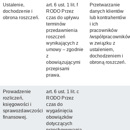
Ustalenie,
art. 6 ust. 1 lit. f
Przetwarzanie
dochodzenie i
RODO Przez
danych klientów
obrona roszczeń.
czas do upływu
lub kontrahentów
terminów
i ich
przedawnienia
pracowników
roszczeń
/współpracownikó
wynikających z
w związku z
umowy – zgodnie
ustaleniem,
z
dochodzeniem i
obowiązującymi
obroną roszczeń.
przepisami
prawa.
Prowadzenie
art. 6 ust. 1 lit. c
rozliczeń,
RODO Przez
księgowości i
czas do
sprawozdawczości
wygaśnięcia
finansowej.
obowiązków
dotyczących
przechowywania