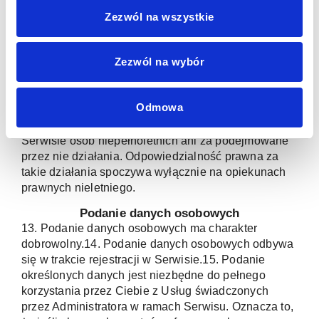
Zbieranie i przetwarzanie danych osobowych w
Zezwól na wszystkie
Serwisie ograniczone jest wyłącznie do danych
niezbędnych do realizacji Usług w Serwisie. Dane
osobowe gromadzone przez Administratora służą
Zezwól na wybór
realizacji zobowiązań wobec Klientów.
12.
Odmowa
Administrator Serwisu nie ponosi żadnej
odpowiedzialności za ewentualną rejestrację w
Serwisie osób niepełnoletnich ani za podejmowane
przez nie działania. Odpowiedzialność prawna za
takie działania spoczywa wyłącznie na opiekunach
prawnych nieletniego.
Podanie danych osobowych
13. Podanie danych osobowych ma charakter
dobrowolny.14. Podanie danych osobowych odbywa
się w trakcie rejestracji w Serwisie.15. Podanie
określonych danych jest niezbędne do pełnego
korzystania przez Ciebie z Usług świadczonych
przez Administratora w ramach Serwisu. Oznacza to,