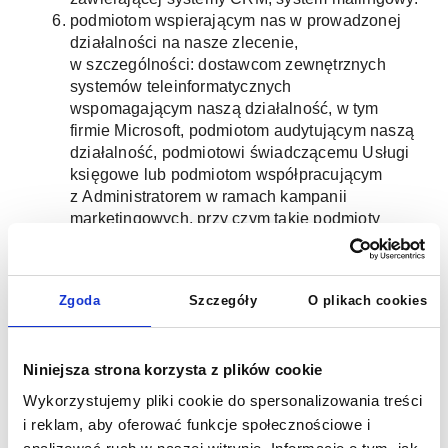
podmiotom wspierającym nas w prowadzonej
działalności na nasze zlecenie,
w szczególności: dostawcom zewnętrznych
systemów teleinformatycznych
wspomagającym naszą działalność, w tym
firmie Microsoft, podmiotom audytującym naszą
działalność, podmiotowi świadczącemu Usługi
księgowe lub podmiotom współpracującym
z Administratorem w ramach kampanii
marketingowych, przy czym takie podmioty
będą przetwarzać dane na podstawie umowy
z Administratorem i wyłącznie zgodnie
z naszymi poleceniami,
Zgoda
Szczegóły
O plikach cookies
bankom w przypadku konieczności
prowadzenia rozliczeń,
Uprawnienia w zakresie przetwarzanych danych
i dobrowolność ich podania
Niniejsza strona korzysta z plików cookie
9.
Wykorzystujemy pliki cookie do spersonalizowania treści
Każdej osobie, której dane są przetwarzane przez
i reklam, aby oferować funkcje społecznościowe i
Administratora, przysługuje prawo do: