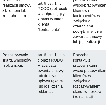
zawarcia i
pracownikami
art. 6 ust. 1 lit. f
realizacji umowy
/współpracownika
RODO (dot. osób
z klientem lub
klientów i
współpracujących
kontrahentem.
kontrahentów w
z nami w imieniu
związku z
klienta
działaniami
/kontrahenta).
podjętymi w celu
zawarcia umowy
lub jej realizacji.
Rozpatrywanie
art. 6 ust. 1 lit. b,
Potrzeba
skarg, wniosków
c oraz f RODO
kontaktu z
i reklamacji.
Przez czas
pracownikami
trwania umowy
/współpracownika
lub do czasu
klientów w
upływu rękojmi
związku z
lub rozliczenia
rozpatrywaniem
reklamacji.
skarg, wniosków
i reklamacji..