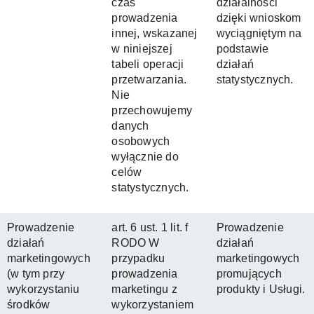
czas
działalności
prowadzenia
dzięki wnioskom
innej, wskazanej
wyciągniętym na
w niniejszej
podstawie
tabeli operacji
działań
przetwarzania.
statystycznych.
Nie
przechowujemy
danych
osobowych
wyłącznie do
celów
statystycznych.
Prowadzenie
art. 6 ust. 1 lit. f
Prowadzenie
działań
RODO W
działań
marketingowych
przypadku
marketingowych
(w tym przy
prowadzenia
promujących
wykorzystaniu
marketingu z
produkty i Usługi.
środków
wykorzystaniem