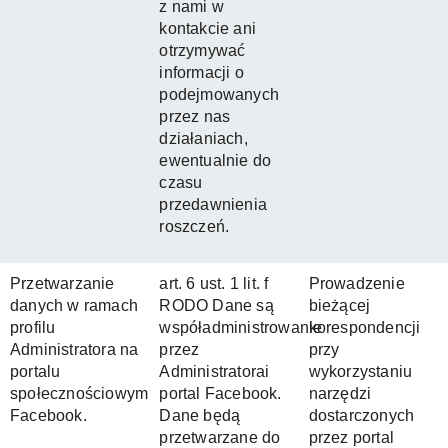
z nami w
kontakcie ani
otrzymywać
informacji o
podejmowanych
przez nas
działaniach,
ewentualnie do
czasu
przedawnienia
roszczeń.
Przetwarzanie
art. 6 ust. 1 lit. f
Prowadzenie
danych w ramach
RODO Dane są
bieżącej
profilu
współadministrowanie
korespondencji
Administratora na
przez
przy
portalu
Administratorai
wykorzystaniu
społecznościowym
portal Facebook.
narzędzi
Facebook.
Dane będą
dostarczonych
przetwarzane do
przez portal