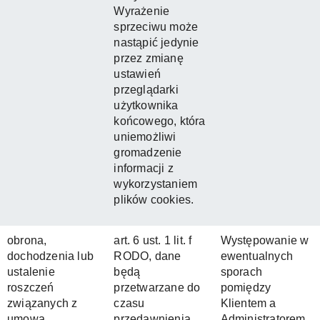
Wyrażenie
sprzeciwu może
nastąpić jedynie
przez zmianę
ustawień
przeglądarki
użytkownika
końcowego, która
uniemożliwi
gromadzenie
informacji z
wykorzystaniem
plików cookies.
obrona,
art. 6 ust. 1 lit. f
Występowanie w
dochodzenia lub
RODO, dane
ewentualnych
ustalenie
będą
sporach
roszczeń
przetwarzane do
pomiędzy
związanych z
czasu
Klientem a
umową.
przedawnienia
Administratorem,