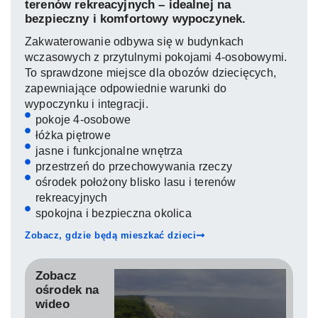
terenów rekreacyjnych – idealnej na
bezpieczny i komfortowy wypoczynek.
Budynek, w którym mieszkają uczestnicy obozu
Ośrodek położony wśród zieleni
Spokojna i bezpieczna okolica
Pokoje 4-osobowe
Jasne i funkcjonalne wnętrza
Zakwaterowanie odbywa się w budynkach
wczasowych z przytulnymi pokojami 4-osobowymi.
To sprawdzone miejsce dla obozów dziecięcych,
zapewniające odpowiednie warunki do
wypoczynku i integracji.
pokoje 4-osobowe
łóżka piętrowe
jasne i funkcjonalne wnętrza
przestrzeń do przechowywania rzeczy
ośrodek położony blisko lasu i terenów
rekreacyjnych
spokojna i bezpieczna okolica
Zobacz, gdzie będą mieszkać dzieci
Zobacz
ośrodek na
wideo