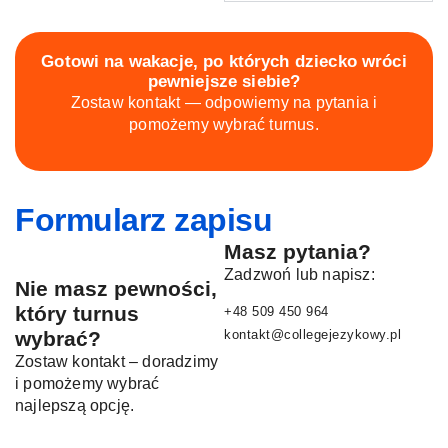
Gotowi na wakacje, po których dziecko wróci
pewniejsze siebie?
Zostaw kontakt — odpowiemy na pytania i
pomożemy wybrać turnus.
Formularz zapisu
Masz pytania?
Zadzwoń lub napisz:
Nie masz pewności,
który turnus
+48 509 450 964
wybrać?
kontakt@collegejezykowy.pl
Zostaw kontakt – doradzimy
i pomożemy wybrać
najlepszą opcję.