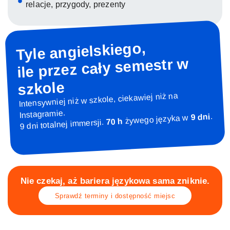
relacje, przygody, prezenty
Tyle angielskiego,
ile przez cały semestr w
szkole
Intensywniej niż w szkole, ciekawiej niż na
Instagramie.
.
9 dni
żywego języka w
70 h
9 dni totalnej immersji.
Nie czekaj, aż bariera językowa sama zniknie.
Sprawdź terminy i dostępność miejsc