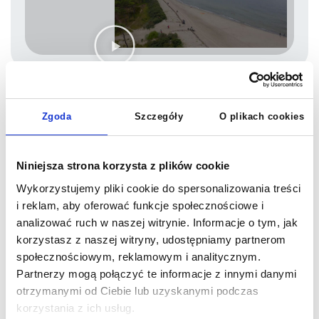
Władysławowo – Centrum
Taneczne Pomorzanka
Zgoda
Szczegóły
O plikach cookies
Uczestnicy mieszkają w ośrodku położonym w
nadmorskiej miejscowości, blisko plaży i
Niniejsza strona korzysta z plików cookie
licznych atrakcji – idealnym dla aktywnych
wakacji.
Wykorzystujemy pliki cookie do spersonalizowania treści
Ośrodek, w którym mieszkają uczestnicy obozu
Komfortowy pokój uczestników
Przestrzeń do odpoczynku i wspólnego czasu
Nowoczesna sala do zajęć i aktywności
Basen dostępny dla uczestników
Zakwaterowanie odbywa się w komfortowym
i reklam, aby oferować funkcje społecznościowe i
ośrodku przystosowanym do pobytów dzieci i
analizować ruch w naszej witrynie. Informacje o tym, jak
młodzieży. Lokalizacja sprzyja aktywnemu
korzystasz z naszej witryny, udostępniamy partnerom
wypoczynkowi oraz korzystaniu z uroków
społecznościowym, reklamowym i analitycznym.
nadmorskiego kurortu.
Partnerzy mogą połączyć te informacje z innymi danymi
komfortowe pokoje dla uczestników
otrzymanymi od Ciebie lub uzyskanymi podczas
przestrzenie wspólne do integracji
korzystania z ich usług.
blisko plaży i atrakcji