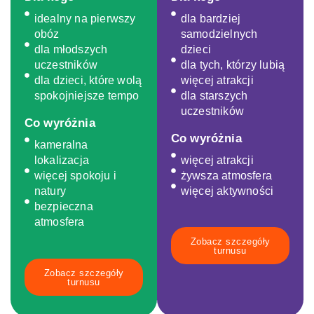
idealny na pierwszy
dla bardziej
obóz
samodzielnych
dla młodszych
dzieci
uczestników
dla tych, którzy lubią
dla dzieci, które wolą
więcej atrakcji
spokojniejsze tempo
dla starszych
uczestników
Co wyróżnia
Co wyróżnia
kameralna
lokalizacja
więcej atrakcji
więcej spokoju i
żywsza atmosfera
natury
więcej aktywności
bezpieczna
atmosfera
Zobacz szczegóły
turnusu
Zobacz szczegóły
turnusu