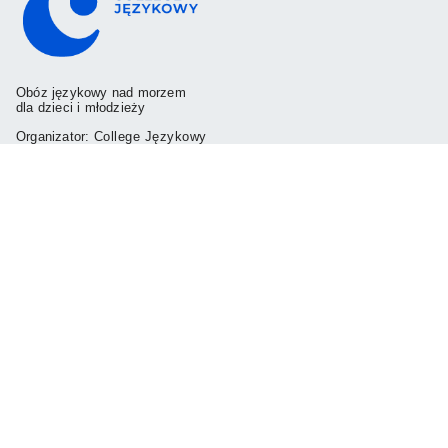
Obóz językowy nad morzem
dla dzieci i młodzieży
Organizator:
College Językowy
ul. Bereniki 99
80-299 Gdańsk
+48 509 450 964
kontakt@collegejezykowy.pl
Menu
Program
Turnusy
FAQ
Polityka prywatności i plików cookies
Polityka ochrony dzieci przed krzywdzeniem
© 2026 Obóz językowy nad morzem | All rights reserved