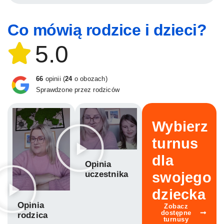
Co mówią rodzice i dzieci?
5.0
66
opinii (
24
o obozach)
Sprawdzone przez rodziców
Wybierz
turnus
dla
Opinia
swojego
uczestnika
dziecka
Opinia
Zobacz
dostępne
rodzica
turnusy